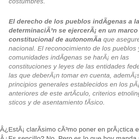
costumbres.
El derecho de los pueblos indÃ­genas a la
determinaciÃ³n se ejercerÃ¡ en un marco
constitucional de autonomÃ­a
que asegure
nacional. El reconocimiento de los pueblos 
comunidades indÃ­genas se harÃ¡ en las
constituciones y leyes de las entidades fede
las que deberÃ¡n tomar en cuenta, ademÃ¡s
principios generales establecidos en los pÃ
anteriores de este artÃ­culo, criterios etnol
sticos y de asentamiento fÃ­sico.
Â¿EstÃ¡ clarÃ­simo cÃ³mo poner en prÃ¡ctica e
Â¿Es sencillo? No. Pero es lo que hoy manda 