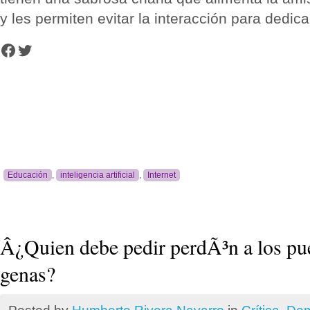
y les permiten evitar la interacción para dedic
Facebook
Twitter
Educación
,
inteligencia artificial
,
Internet
Â¿Quien debe pedir perdÃ³n a los pu
genas?
Posted by
Humberto Rivera Navarro
in
Crí­tica
,
Dem