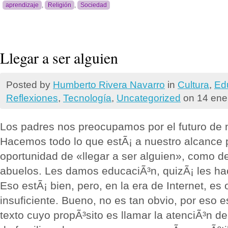
aprendizaje
,
Religión
,
Sociedad
Llegar a ser alguien
Posted by
Humberto Rivera Navarro
in
Cultura
,
Ed
Reflexiones
,
Tecnologí­a
,
Uncategorized
on 14 ene
Los padres nos preocupamos por el futuro de n
Hacemos todo lo que estÃ¡ a nuestro alcance 
oportunidad de «llegar a ser alguien», como d
abuelos. Les damos educaciÃ³n, quizÃ¡ les ha
Eso estÃ¡ bien, pero, en la era de Internet, e
insuficiente. Bueno, no es tan obvio, por eso e
texto cuyo propÃ³sito es llamar la atenciÃ³n d