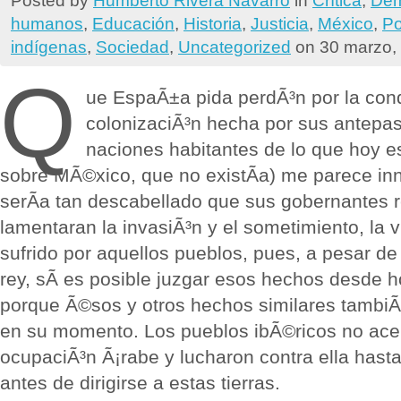
humanos
,
Educación
,
Historia
,
Justicia
,
México
,
Pol
indígenas
,
Sociedad
,
Uncategorized
on 30 marzo,
Q
ue EspaÃ±a pida perdÃ³n por la conq
colonizaciÃ³n hecha por sus antepa
naciones habitantes de lo que hoy e
sobre MÃ©xico, que no existÃ­a) me parece in
serÃ­a tan descabellado que sus gobernantes 
lamentaran la invasiÃ³n y el sometimiento, la v
sufrido por aquellos pueblos, pues, a pesar de
rey, sÃ­ es posible juzgar esos hechos desde 
porque Ã©sos y otros hechos similares tambi
en su momento. Los pueblos ibÃ©ricos no acep
ocupaciÃ³n Ã¡rabe y lucharon contra ella hast
antes de dirigirse a estas tierras.