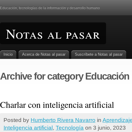
Educación, tecnologí­as de la información y desarrollo humano
Notas al pasar
Inicio
Acerca de Notas al pasar
Suscrí­bete a Notas al pasar
Archive for category Educación
Charlar con inteligencia artificial
Posted by
Humberto Rivera Navarro
in
Aprendizaj
Inteligencia artificial
,
Tecnologí­a
on 3 junio, 2023