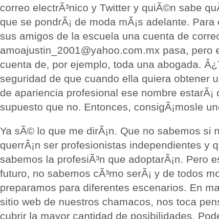
correo electrÃ³nico y Twitter y quiÃ©n sabe qu
que se pondrÃ¡ de moda mÃ¡s adelante. Para
sus amigos de la escuela una cuenta de corr
amoajustin_2001@yahoo.com.mx pasa, pero e
cuenta de, por ejemplo, toda una abogada. Â
seguridad de que cuando ella quiera obtener 
de apariencia profesional ese nombre estarÃ¡ 
supuesto que no. Entonces, consigÃ¡mosle un
Ya sÃ© lo que me dirÃ¡n. Que no sabemos si 
querrÃ¡n ser profesionistas independientes 
sabemos la profesiÃ³n que adoptarÃ¡n. Pero es
futuro, no sabemos cÃ³mo serÃ¡ y de todos m
preparamos para diferentes escenarios. En mat
sitio web de nuestros chamacos, nos toca pens
cubrir la mayor cantidad de posibilidades. P