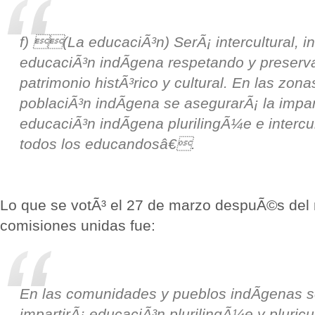
f) (La educaciÃ³n) SerÃ¡ intercultural, inc
educaciÃ³n indÃ­gena respetando y preserv
patrimonio histÃ³rico y cultural. En las zon
poblaciÃ³n indÃ­gena se asegurarÃ¡ la impar
educaciÃ³n indÃ­gena plurilingÃ¼e e intercul
todos los educandosâ€.
Lo que se votÃ³ el 27 de marzo despuÃ©s del
comisiones unidas fue:
En las comunidades y pueblos indÃ­genas 
impartirÃ¡ educaciÃ³n plurilingÃ¼e y pluricu