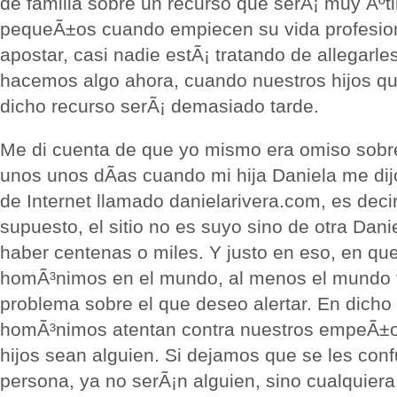
de familia sobre un recurso que serÃ¡ muy Ãºti
pequeÃ±os cuando empiecen su vida profesion
apostar, casi nadie estÃ¡ tratando de allegarl
hacemos algo ahora, cuando nuestros hijos qu
dicho recurso serÃ¡ demasiado tarde.
Me di cuenta de que yo mismo era omiso sobr
unos unos dÃ­as cuando mi hija Daniela me dijo
de Internet llamado danielarivera.com, es deci
supuesto, el sitio no es suyo sino de otra Dani
haber centenas o miles. Y justo en eso, en q
homÃ³nimos en el mundo, al menos el mundo vi
problema sobre el que deseo alertar. En dicho
homÃ³nimos atentan contra nuestros empeÃ±o
hijos sean alguien. Si dejamos que se les con
persona, ya no serÃ¡n alguien, sino cualquiera