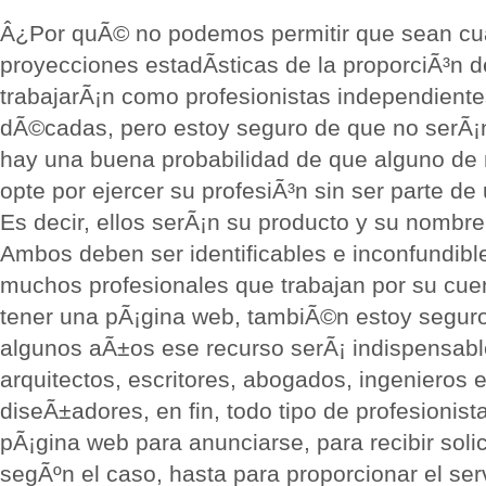
Â¿Por quÃ© no podemos permitir que sean cu
proyecciones estadÃ­sticas de la proporciÃ³n 
trabajarÃ¡n como profesionistas independiente
dÃ©cadas, pero estoy seguro de que no serÃ¡n
hay una buena probabilidad de que alguno de
opte por ejercer su profesiÃ³n sin ser parte de
Es decir, ellos serÃ¡n su producto y su nombr
Ambos deben ser identificables e inconfundible
muchos profesionales que trabajan por su cuen
tener una pÃ¡gina web, tambiÃ©n estoy seguro
algunos aÃ±os ese recurso serÃ¡ indispensab
arquitectos, escritores, abogados, ingenieros
diseÃ±adores, en fin, todo tipo de profesionis
pÃ¡gina web para anunciarse, para recibir solic
segÃºn el caso, hasta para proporcionar el serv