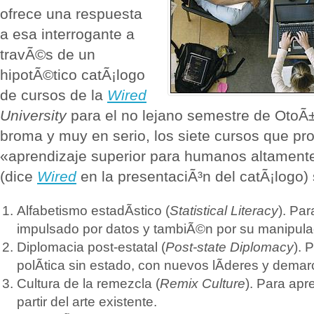
ofrece una respuesta
a esa interrogante a
travÃ©s de un
hipotÃ©tico catÃ¡logo
de cursos de la
Wired
University
para el no lejano semestre de OtoÃ
broma y muy en serio, los siete cursos que pr
«aprendizaje superior para humanos altament
(dice
Wired
en la presentaciÃ³n del catÃ¡logo)
Alfabetismo estadÃ­stico (
Statistical Literacy
). Pa
impulsado por datos y tambiÃ©n por su manipula
Diplomacia post-estatal (
Post-state Diplomacy
). 
polÃ­tica sin estado, con nuevos lÃ­deres y dema
Cultura de la remezcla (
Remix Culture
). Para apr
partir del arte existente.