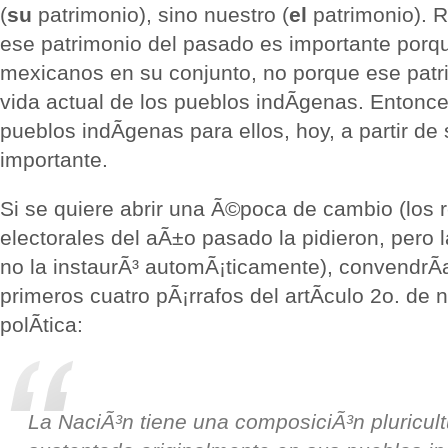
(
su
patrimonio), sino nuestro (
el
patrimonio). R
ese patrimonio del pasado es importante porqu
mexicanos en su conjunto, no porque ese patri
vida actual de los pueblos indÃ­genas. Entonce
pueblos indÃ­genas para ellos, hoy, a partir de
importante.
Si se quiere abrir una Ã©poca de cambio (los 
electorales del aÃ±o pasado la pidieron, pero
no la instaurÃ³ automÃ¡ticamente), convendrÃ­
primeros cuatro pÃ¡rrafos del artÃ­culo 2o. de 
polÃ­tica:
La NaciÃ³n tiene una composiciÃ³n pluricult