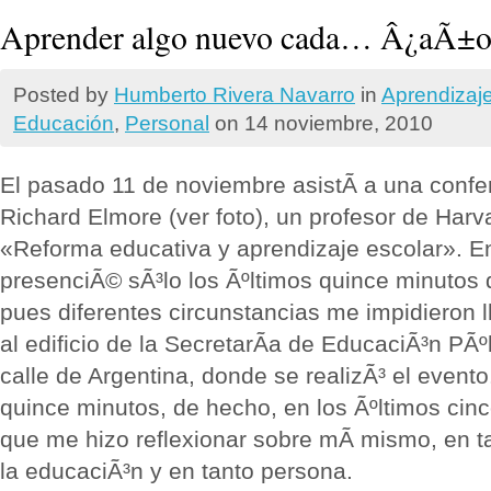
Aprender algo nuevo cada… Â¿aÃ±o
Posted by
Humberto Rivera Navarro
in
Aprendizaj
Educación
,
Personal
on 14 noviembre, 2010
El pasado 11 de noviembre asistÃ­ a una confe
Richard Elmore (ver foto), un profesor de Harvar
«Reforma educativa y aprendizaje escolar». En
presenciÃ© sÃ³lo los Ãºltimos quince minutos 
pues diferentes circunstancias me impidieron ll
al edificio de la SecretarÃ­a de EducaciÃ³n PÃº
calle de Argentina, donde se realizÃ³ el event
quince minutos, de hecho, en los Ãºltimos cinc
que me hizo reflexionar sobre mÃ­ mismo, en t
la educaciÃ³n y en tanto persona.