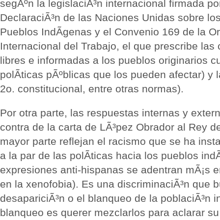
segÃºn la legislaciÃ³n internacional firmada p
DeclaraciÃ³n de las Naciones Unidas sobre lo
Pueblos IndÃ­genas y el Convenio 169 de la O
Internacional del Trabajo, el que prescribe las
libres e informadas a los pueblos originarios 
polÃ­ticas pÃºblicas que los pueden afectar) y l
2o. constitucional, entre otras normas).
Por otra parte, las respuestas internas y exter
contra de la carta de LÃ³pez Obrador al Rey 
mayor parte reflejan el racismo que se ha inst
a la par de las polÃ­ticas hacia los pueblos ind
expresiones anti-hispanas se adentran mÃ¡s e
en la xenofobia). Es una discriminaciÃ³n que b
desapariciÃ³n o el blanqueo de la poblaciÃ³n in
blanqueo es querer mezclarlos para aclarar su 