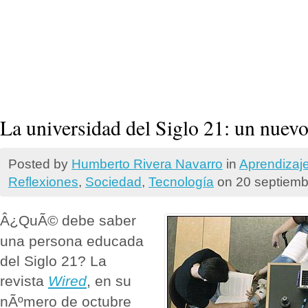
La universidad del Siglo 21: un nue
Posted by
Humberto Rivera Navarro
in
Aprendizaj
Reflexiones
,
Sociedad
,
Tecnologí­a
on 20 septiemb
Â¿QuÃ© debe saber
una persona educada
del Siglo 21? La
revista
Wired
, en su
nÃºmero de octubre