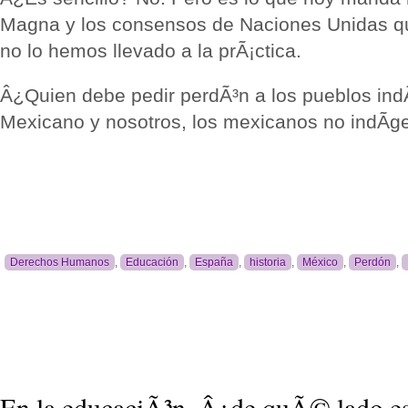
Magna y los consensos de Naciones Unidas q
no lo hemos llevado a la prÃ¡ctica.
Â¿Quien debe pedir perdÃ³n a los pueblos ind
Mexicano y nosotros, los mexicanos no indÃ­ge
Derechos Humanos
,
Educación
,
España
,
historia
,
México
,
Perdón
,
En la educaciÃ³n, Â¿de quÃ© lado e