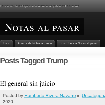
Educación, tecnologí­as de la información y desarrollo humano
Notas al pasar
Inicio
Acerca de Notas al pasar
Suscrí­bete a Notas al pasar
Posts Tagged Trump
El general sin juicio
Posted by
Humberto Rivera Navarro
in
Uncategori
2020