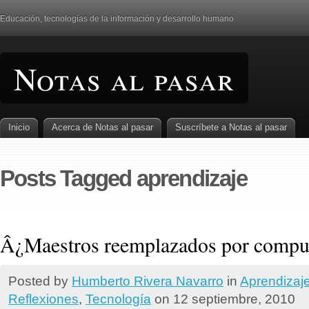
Educación, tecnologí­as de la información y desarrollo humano
Notas al pasar
Inicio
Acerca de Notas al pasar
Suscrí­bete a Notas al pasar
Posts Tagged aprendizaje
Â¿Maestros reemplazados por compu
Posted by
Humberto Rivera Navarro
in
Aprendizaj
Reflexiones
,
Tecnologí­a
on 12 septiembre, 2010