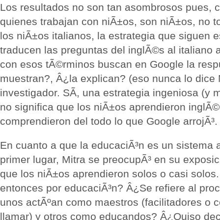
Los resultados no son tan asombrosos pues, 
quienes trabajan con niÃ±os, son niÃ±os, no t
los niÃ±os italianos, la estrategia que siguen 
traducen las preguntas del inglÃ©s al italiano
con esos tÃ©rminos buscan en Google la respu
muestran?, Â¿la explican? (eso nunca lo dice M
investigador. SÃ­, una estrategia ingeniosa (y 
no significa que los niÃ±os aprendieron inglÃ©
comprendieron del todo lo que Google arrojÃ³.
En cuanto a que la educaciÃ³n es un sistema 
primer lugar, Mitra se preocupÃ³ en su exposic
que los niÃ±os aprendieron solos o casi solo
entonces por educaciÃ³n? Â¿Se refiere al proc
unos actÃºan como maestros (facilitadores o c
llamar) y otros como educandos? Â¿Quiso deci