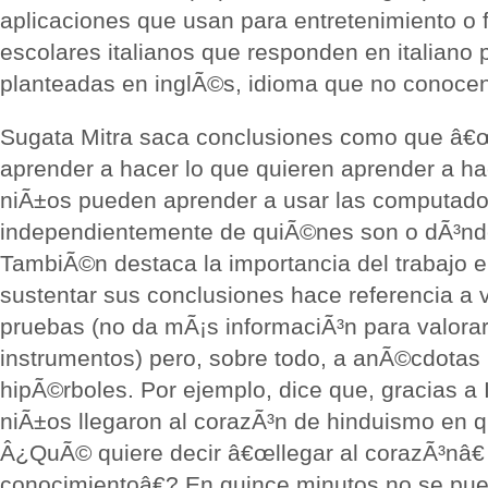
aplicaciones que usan para entretenimiento o f
escolares italianos que responden en italiano
planteadas en inglÃ©s, idioma que no conocen
Sugata Mitra saca conclusiones como que â€
aprender a hacer lo que quieren aprender a h
niÃ±os pueden aprender a usar las computador
independientemente de quiÃ©nes son o dÃ³nde
TambiÃ©n destaca la importancia del trabajo e
sustentar sus conclusiones hace referencia a 
pruebas (no da mÃ¡s informaciÃ³n para valorar
instrumentos) pero, sobre todo, a anÃ©cdotas 
hipÃ©rboles. Por ejemplo, dice que, gracias a 
niÃ±os llegaron al corazÃ³n de hinduismo en q
Â¿QuÃ© quiere decir â€œllegar al corazÃ³nâ€
conocimientoâ€? En quince minutos no se pu