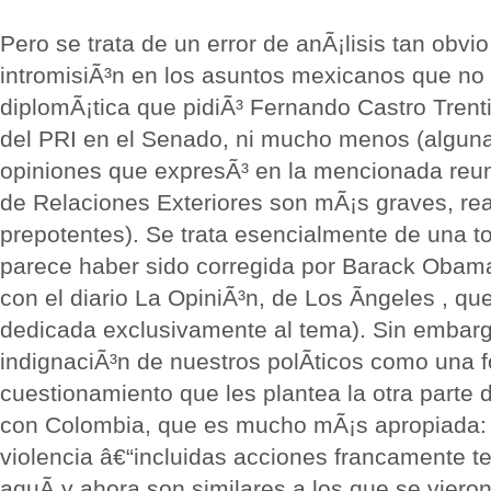
Pero se trata de un error de anÃ¡lisis tan obvio
intromisiÃ³n en los asuntos mexicanos que no 
diplomÃ¡tica que pidiÃ³ Fernando Castro Trenti
del PRI en el Senado, ni mucho menos (alguna
opiniones que expresÃ³ en la mencionada reun
de Relaciones Exteriores son mÃ¡s graves, re
prepotentes). Se trata esencialmente de una to
parece haber sido corregida por Barack Obam
con el diario La OpiniÃ³n, de Los Ãngeles , q
dedicada exclusivamente al tema). Sin embarg
indignaciÃ³n de nuestros polÃ­ticos como una f
cuestionamiento que les plantea la otra parte
con Colombia, que es mucho mÃ¡s apropiada: 
violencia â€“incluidas acciones francamente te
aquÃ­ y ahora son similares a los que se vieron