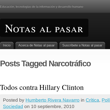
Educación, tecnologí­as de la información y desarrollo humano
Notas al pasar
Inicio
Acerca de Notas al pasar
Suscrí­bete a Notas al pasar
Posts Tagged Narcotráfico
Todos contra Hillary Clinton
Posted by
Humberto Rivera Navarro
in
Crí­tica
,
Polí
Sociedad
on 10 septiembre, 2010