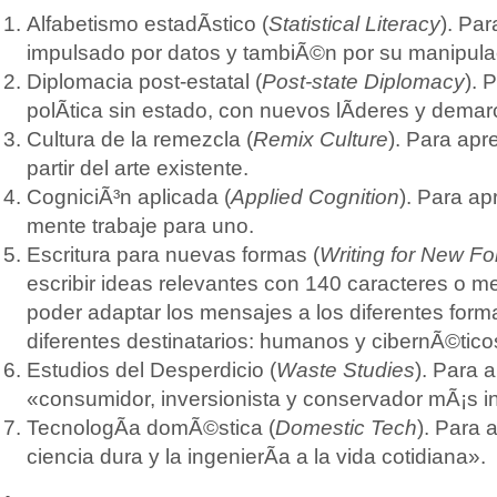
Alfabetismo estadÃ­stico (
Statistical Literacy
). Pa
impulsado por datos y tambiÃ©n por su manipula
Diplomacia post-estatal (
Post-state Diplomacy
). 
polÃ­tica sin estado, con nuevos lÃ­deres y dema
Cultura de la remezcla (
Remix Culture
). Para apr
partir del arte existente.
CogniciÃ³n aplicada (
Applied Cognition
). Para ap
mente trabaje para uno.
Escritura para nuevas formas (
Writing for New F
escribir ideas relevantes con 140 caracteres o m
poder adaptar los mensajes a los diferentes form
diferentes destinatarios: humanos y cibernÃ©tico
Estudios del Desperdicio (
Waste Studies
). Para 
«consumidor, inversionista y conservador mÃ¡s in
TecnologÃ­a domÃ©stica (
Domestic Tech
). Para 
ciencia dura y la ingenierÃ­a a la vida cotidiana».