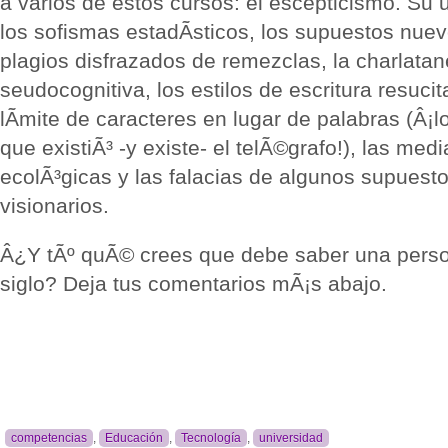
a varios de estos cursos: el escepticismo. Su ut
los sofismas estadÃ­sticos, los supuestos nuevo
plagios disfrazados de remezclas, la charlatan
seudocognitiva, los estilos de escritura resuci
lÃ­mite de caracteres en lugar de palabras (Â¡l
que existiÃ³ -y existe- el telÃ©grafo!), las me
ecolÃ³gicas y las falacias de algunos supuest
visionarios.
Â¿Y tÃº quÃ© crees que debe saber una pers
siglo? Deja tus comentarios mÃ¡s abajo.
competencias
,
Educación
,
Tecnología
,
universidad