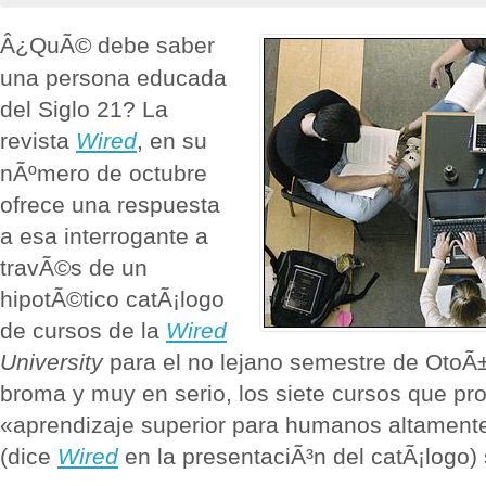
Â¿QuÃ© debe saber
una persona educada
del Siglo 21? La
revista
Wired
, en su
nÃºmero de octubre
ofrece una respuesta
a esa interrogante a
travÃ©s de un
hipotÃ©tico catÃ¡logo
de cursos de la
Wired
University
para el no lejano semestre de OtoÃ
broma y muy en serio, los siete cursos que pr
«aprendizaje superior para humanos altament
(dice
Wired
en la presentaciÃ³n del catÃ¡logo)