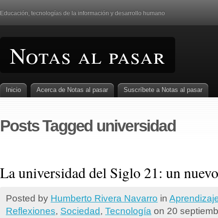
Educación, tecnologí­as de la información y desarrollo humano
Notas al pasar
Inicio
Acerca de Notas al pasar
Suscrí­bete a Notas al pasar
Posts Tagged universidad
La universidad del Siglo 21: un nue
Posted by
Humberto Rivera Navarro
in
Aprendizaj
Reflexiones
,
Sociedad
,
Tecnologí­a
on 20 septiemb