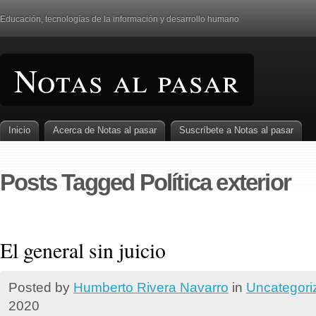
Educación, tecnologí­as de la información y desarrollo humano
Notas al pasar
Inicio
Acerca de Notas al pasar
Suscrí­bete a Notas al pasar
Posts Tagged Política exterior
El general sin juicio
Posted by
Humberto Rivera Navarro
in
Uncategori
2020