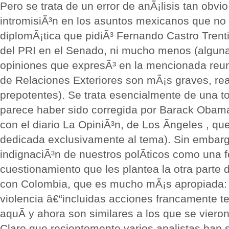
Pero se trata de un error de anÃ¡lisis tan obvio
intromisiÃ³n en los asuntos mexicanos que no 
diplomÃ¡tica que pidiÃ³ Fernando Castro Trenti
del PRI en el Senado, ni mucho menos (alguna
opiniones que expresÃ³ en la mencionada reun
de Relaciones Exteriores son mÃ¡s graves, re
prepotentes). Se trata esencialmente de una to
parece haber sido corregida por Barack Obam
con el diario La OpiniÃ³n, de Los Ãngeles , q
dedicada exclusivamente al tema). Sin embarg
indignaciÃ³n de nuestros polÃ­ticos como una f
cuestionamiento que les plantea la otra parte
con Colombia, que es mucho mÃ¡s apropiada: 
violencia â€“incluidas acciones francamente te
aquÃ­ y ahora son similares a los que se vieron
Claro que recientemente varios analistas han