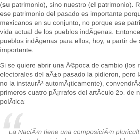
(
su
patrimonio), sino nuestro (
el
patrimonio). R
ese patrimonio del pasado es importante porqu
mexicanos en su conjunto, no porque ese patri
vida actual de los pueblos indÃ­genas. Entonce
pueblos indÃ­genas para ellos, hoy, a partir de
importante.
Si se quiere abrir una Ã©poca de cambio (los 
electorales del aÃ±o pasado la pidieron, pero
no la instaurÃ³ automÃ¡ticamente), convendrÃ­
primeros cuatro pÃ¡rrafos del artÃ­culo 2o. de 
polÃ­tica:
La NaciÃ³n tiene una composiciÃ³n pluricult