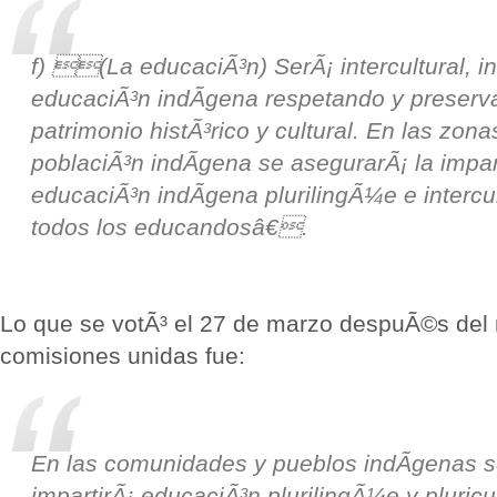
f) (La educaciÃ³n) SerÃ¡ intercultural, inc
educaciÃ³n indÃ­gena respetando y preserv
patrimonio histÃ³rico y cultural. En las zon
poblaciÃ³n indÃ­gena se asegurarÃ¡ la impar
educaciÃ³n indÃ­gena plurilingÃ¼e e intercul
todos los educandosâ€.
Lo que se votÃ³ el 27 de marzo despuÃ©s del
comisiones unidas fue:
En las comunidades y pueblos indÃ­genas 
impartirÃ¡ educaciÃ³n plurilingÃ¼e y pluricu