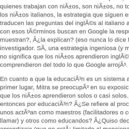
quienes trabajan con niÃ±os, son niÃ±os, no t
los niÃ±os italianos, la estrategia que siguen 
traducen las preguntas del inglÃ©s al italiano
con esos tÃ©rminos buscan en Google la respu
muestran?, Â¿la explican? (eso nunca lo dice M
investigador. SÃ­, una estrategia ingeniosa (y 
no significa que los niÃ±os aprendieron inglÃ©
comprendieron del todo lo que Google arrojÃ³.
En cuanto a que la educaciÃ³n es un sistema 
primer lugar, Mitra se preocupÃ³ en su exposic
que los niÃ±os aprendieron solos o casi solo
entonces por educaciÃ³n? Â¿Se refiere al proc
unos actÃºan como maestros (facilitadores o c
llamar) y otros como educandos? Â¿Quiso deci
aprendizaje (que no estÃ¡ limitado al menciona