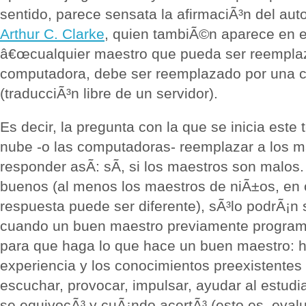
sentido, parece sensata la afirmaciÃ³n del auto
Arthur C. Clarke
, quien tambiÃ©n aparece en e
â€œcualquier maestro que pueda ser reempla
computadora, debe ser reemplazado por una 
(traducciÃ³n libre de un servidor).
Es decir, la pregunta con la que se inicia este
nube -o las computadoras- reemplazar a los m
responder asÃ­: sÃ­, si los maestros son malos
buenos (al menos los maestros de niÃ±os, en o
respuesta puede ser diferente), sÃ³lo podrÃ¡n
cuando un buen maestro previamente program
para que haga lo que hace un buen maestro: ha
experiencia y los conocimientos preexistentes
escuchar, provocar, impulsar, ayudar al estud
se equivocÃ³ y cuÃ¡ndo acertÃ³ (esto es, evalu