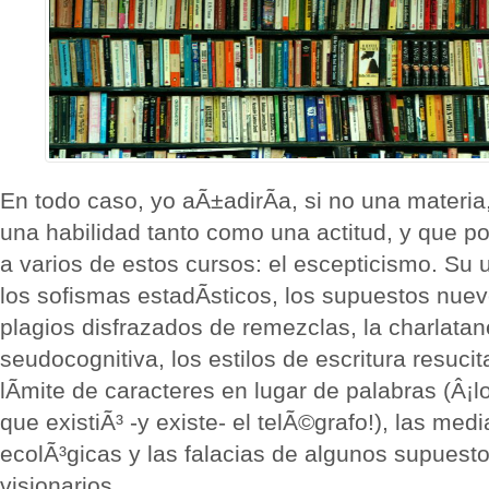
En todo caso, yo aÃ±adirÃ­a, si no una materia
una habilidad tanto como una actitud, y que po
a varios de estos cursos: el escepticismo. Su ut
los sofismas estadÃ­sticos, los supuestos nuevo
plagios disfrazados de remezclas, la charlatan
seudocognitiva, los estilos de escritura resuci
lÃ­mite de caracteres en lugar de palabras (Â¡l
que existiÃ³ -y existe- el telÃ©grafo!), las me
ecolÃ³gicas y las falacias de algunos supuest
visionarios.