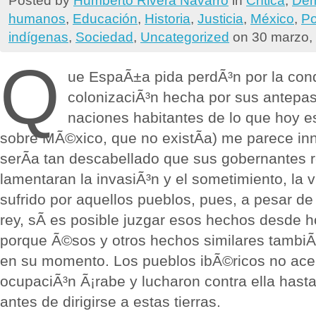
humanos
,
Educación
,
Historia
,
Justicia
,
México
,
Pol
indígenas
,
Sociedad
,
Uncategorized
on 30 marzo,
Q
ue EspaÃ±a pida perdÃ³n por la conq
colonizaciÃ³n hecha por sus antepa
naciones habitantes de lo que hoy e
sobre MÃ©xico, que no existÃ­a) me parece in
serÃ­a tan descabellado que sus gobernantes 
lamentaran la invasiÃ³n y el sometimiento, la v
sufrido por aquellos pueblos, pues, a pesar de
rey, sÃ­ es posible juzgar esos hechos desde 
porque Ã©sos y otros hechos similares tambi
en su momento. Los pueblos ibÃ©ricos no acep
ocupaciÃ³n Ã¡rabe y lucharon contra ella hast
antes de dirigirse a estas tierras.