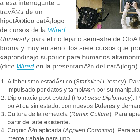
a esa interrogante a
travÃ©s de un
hipotÃ©tico catÃ¡logo
de cursos de la
Wired
University
para el no lejano semestre de OtoÃ
broma y muy en serio, los siete cursos que pr
«aprendizaje superior para humanos altament
(dice
Wired
en la presentaciÃ³n del catÃ¡logo)
Alfabetismo estadÃ­stico (
Statistical Literacy
). Pa
impulsado por datos y tambiÃ©n por su manipula
Diplomacia post-estatal (
Post-state Diplomacy
). 
polÃ­tica sin estado, con nuevos lÃ­deres y dema
Cultura de la remezcla (
Remix Culture
). Para apr
partir del arte existente.
CogniciÃ³n aplicada (
Applied Cognition
). Para ap
mente trabaje para uno.