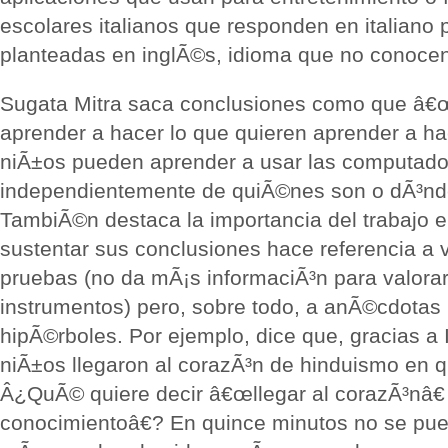
escolares italianos que responden en italiano
planteadas en inglÃ©s, idioma que no conocen
Sugata Mitra saca conclusiones como que â€
aprender a hacer lo que quieren aprender a h
niÃ±os pueden aprender a usar las computador
independientemente de quiÃ©nes son o dÃ³nde
TambiÃ©n destaca la importancia del trabajo e
sustentar sus conclusiones hace referencia a 
pruebas (no da mÃ¡s informaciÃ³n para valorar
instrumentos) pero, sobre todo, a anÃ©cdotas 
hipÃ©rboles. Por ejemplo, dice que, gracias a 
niÃ±os llegaron al corazÃ³n de hinduismo en q
Â¿QuÃ© quiere decir â€œllegar al corazÃ³nâ€
conocimientoâ€? En quince minutos no se pu