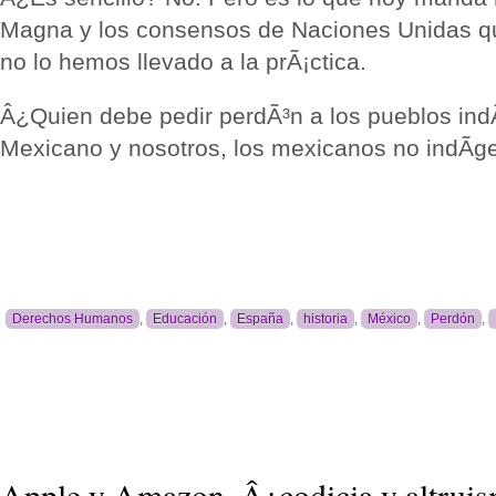
Magna y los consensos de Naciones Unidas q
no lo hemos llevado a la prÃ¡ctica.
Â¿Quien debe pedir perdÃ³n a los pueblos ind
Mexicano y nosotros, los mexicanos no indÃ­ge
Derechos Humanos
,
Educación
,
España
,
historia
,
México
,
Perdón
,
Apple y Amazon, Â¿codicia y altrui