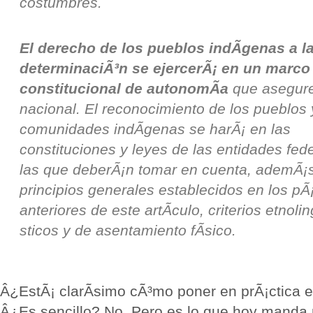
costumbres.
El derecho de los pueblos indÃ­genas a la
determinaciÃ³n se ejercerÃ¡ en un marco
constitucional de autonomÃ­a
que asegure
nacional. El reconocimiento de los pueblos 
comunidades indÃ­genas se harÃ¡ en las
constituciones y leyes de las entidades fede
las que deberÃ¡n tomar en cuenta, ademÃ¡s
principios generales establecidos en los pÃ
anteriores de este artÃ­culo, criterios etnol
sticos y de asentamiento fÃ­sico.
Â¿EstÃ¡ clarÃ­simo cÃ³mo poner en prÃ¡ctica e
Â¿Es sencillo? No. Pero es lo que hoy manda 