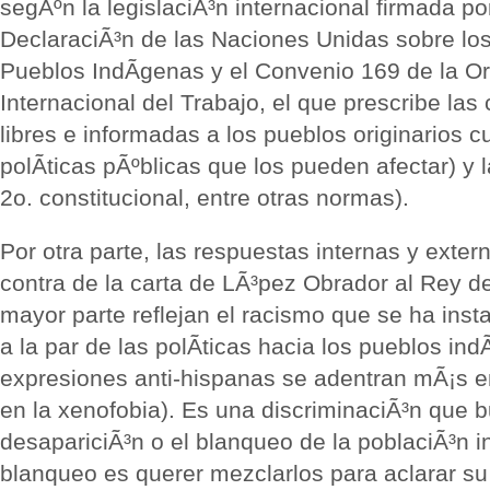
segÃºn la legislaciÃ³n internacional firmada p
DeclaraciÃ³n de las Naciones Unidas sobre lo
Pueblos IndÃ­genas y el Convenio 169 de la O
Internacional del Trabajo, el que prescribe las
libres e informadas a los pueblos originarios 
polÃ­ticas pÃºblicas que los pueden afectar) y l
2o. constitucional, entre otras normas).
Por otra parte, las respuestas internas y exter
contra de la carta de LÃ³pez Obrador al Rey 
mayor parte reflejan el racismo que se ha inst
a la par de las polÃ­ticas hacia los pueblos ind
expresiones anti-hispanas se adentran mÃ¡s e
en la xenofobia). Es una discriminaciÃ³n que b
desapariciÃ³n o el blanqueo de la poblaciÃ³n in
blanqueo es querer mezclarlos para aclarar su 