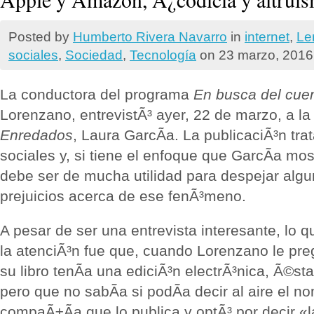
Posted by
Humberto Rivera Navarro
in
internet
,
Le
sociales
,
Sociedad
,
Tecnologí­a
on 23 marzo, 2016
La conductora del programa
En busca del cuen
Lorenzano, entrevistÃ³ ayer, 22 de marzo, a la 
Enredados
, Laura GarcÃ­a. La publicaciÃ³n tra
sociales y, si tiene el enfoque que GarcÃ­a most
debe ser de mucha utilidad para despejar alg
prejuicios acerca de ese fenÃ³meno.
A pesar de ser una entrevista interesante, lo
la atenciÃ³n fue que, cuando Lorenzano le preg
su libro tenÃ­a una ediciÃ³n electrÃ³nica, Ã©st
pero que no sabÃ­a si podÃ­a decir al aire el n
compaÃ±Ã­a que lo publica y optÃ³ por decir «