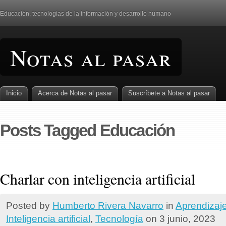
Educación, tecnologí­as de la información y desarrollo humano
Notas al pasar
Inicio
Acerca de Notas al pasar
Suscrí­bete a Notas al pasar
Posts Tagged Educación
Charlar con inteligencia artificial
Posted by
Humberto Rivera Navarro
in
Aprendizaj
Inteligencia artificial
,
Tecnologí­a
on 3 junio, 2023