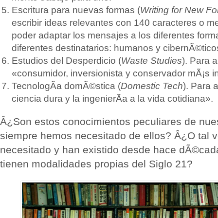
Escritura para nuevas formas (
Writing for New F
escribir ideas relevantes con 140 caracteres o m
poder adaptar los mensajes a los diferentes form
diferentes destinatarios: humanos y cibernÃ©tico
Estudios del Desperdicio (
Waste Studies
). Para 
«consumidor, inversionista y conservador mÃ¡s in
TecnologÃ­a domÃ©stica (
Domestic Tech
). Para 
ciencia dura y la ingenierÃ­a a la vida cotidiana».
Â¿Son estos conocimientos peculiares de nue
siempre hemos necesitado de ellos? Â¿O tal v
necesitado y han existido desde hace dÃ©cada
tienen modalidades propias del Siglo 21?