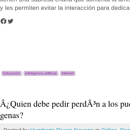
y les permiten evitar la interacción para dedic
Facebook
Twitter
Educación
,
inteligencia artificial
,
Internet
Â¿Quien debe pedir perdÃ³n a los pu
genas?
Posted by
Humberto Rivera Navarro
in
Crí­tica
,
Dem