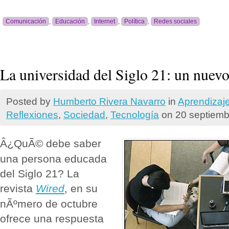
Comunicación
,
Educación
,
Internet
,
Política
,
Redes sociales
La universidad del Siglo 21: un nue
Posted by
Humberto Rivera Navarro
in
Aprendizaj
Reflexiones
,
Sociedad
,
Tecnologí­a
on 20 septiemb
Â¿QuÃ© debe saber
una persona educada
del Siglo 21? La
revista
Wired
, en su
nÃºmero de octubre
ofrece una respuesta