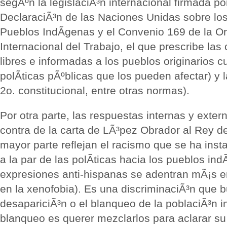
segÃºn la legislaciÃ³n internacional firmada p
DeclaraciÃ³n de las Naciones Unidas sobre lo
Pueblos IndÃ­genas y el Convenio 169 de la O
Internacional del Trabajo, el que prescribe las
libres e informadas a los pueblos originarios 
polÃ­ticas pÃºblicas que los pueden afectar) y l
2o. constitucional, entre otras normas).
Por otra parte, las respuestas internas y exter
contra de la carta de LÃ³pez Obrador al Rey 
mayor parte reflejan el racismo que se ha inst
a la par de las polÃ­ticas hacia los pueblos ind
expresiones anti-hispanas se adentran mÃ¡s e
en la xenofobia). Es una discriminaciÃ³n que b
desapariciÃ³n o el blanqueo de la poblaciÃ³n in
blanqueo es querer mezclarlos para aclarar su 