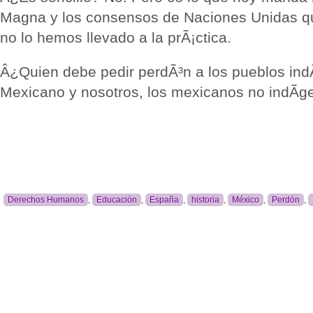
Magna y los consensos de Naciones Unidas q
no lo hemos llevado a la prÃ¡ctica.
Â¿Quien debe pedir perdÃ³n a los pueblos ind
Mexicano y nosotros, los mexicanos no indÃ­ge
Derechos Humanos
,
Educación
,
España
,
historia
,
México
,
Perdón
,