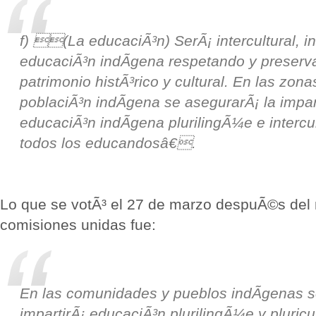
f) (La educaciÃ³n) SerÃ¡ intercultural, inc
educaciÃ³n indÃ­gena respetando y preserv
patrimonio histÃ³rico y cultural. En las zon
poblaciÃ³n indÃ­gena se asegurarÃ¡ la impar
educaciÃ³n indÃ­gena plurilingÃ¼e e intercul
todos los educandosâ€.
Lo que se votÃ³ el 27 de marzo despuÃ©s del
comisiones unidas fue:
En las comunidades y pueblos indÃ­genas 
impartirÃ¡ educaciÃ³n plurilingÃ¼e y pluricu