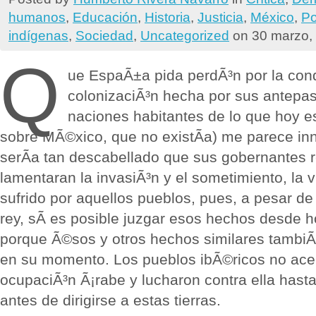
humanos
,
Educación
,
Historia
,
Justicia
,
México
,
Pol
indígenas
,
Sociedad
,
Uncategorized
on 30 marzo,
Q
ue EspaÃ±a pida perdÃ³n por la conq
colonizaciÃ³n hecha por sus antepa
naciones habitantes de lo que hoy e
sobre MÃ©xico, que no existÃ­a) me parece in
serÃ­a tan descabellado que sus gobernantes 
lamentaran la invasiÃ³n y el sometimiento, la v
sufrido por aquellos pueblos, pues, a pesar de
rey, sÃ­ es posible juzgar esos hechos desde 
porque Ã©sos y otros hechos similares tambi
en su momento. Los pueblos ibÃ©ricos no acep
ocupaciÃ³n Ã¡rabe y lucharon contra ella hast
antes de dirigirse a estas tierras.