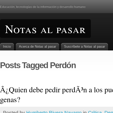
Educación, tecnologí­as de la información y desarrollo humano
Notas al pasar
Inicio
Acerca de Notas al pasar
Suscrí­bete a Notas al pasar
Posts Tagged Perdón
Â¿Quien debe pedir perdÃ³n a los pu
genas?
Posted by
Humberto Rivera Navarro
in
Crí­tica
,
Dem