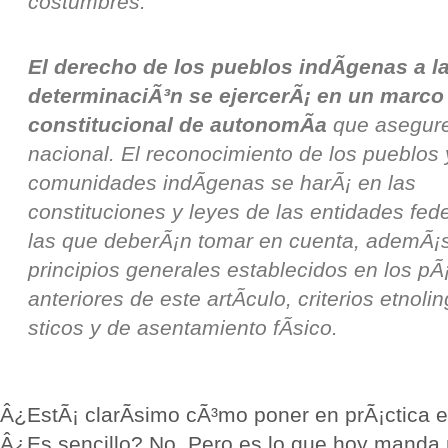
costumbres.
El derecho de los pueblos indÃ­genas a la
determinaciÃ³n se ejercerÃ¡ en un marco
constitucional de autonomÃ­a
que asegure
nacional. El reconocimiento de los pueblos 
comunidades indÃ­genas se harÃ¡ en las
constituciones y leyes de las entidades fede
las que deberÃ¡n tomar en cuenta, ademÃ¡s
principios generales establecidos en los pÃ
anteriores de este artÃ­culo, criterios etnol
sticos y de asentamiento fÃ­sico.
Â¿EstÃ¡ clarÃ­simo cÃ³mo poner en prÃ¡ctica e
Â¿Es sencillo? No. Pero es lo que hoy manda 