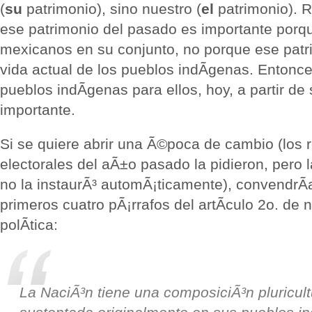
(
su
patrimonio), sino nuestro (
el
patrimonio). R
ese patrimonio del pasado es importante porqu
mexicanos en su conjunto, no porque ese patri
vida actual de los pueblos indÃ­genas. Entonce
pueblos indÃ­genas para ellos, hoy, a partir de
importante.
Si se quiere abrir una Ã©poca de cambio (los 
electorales del aÃ±o pasado la pidieron, pero
no la instaurÃ³ automÃ¡ticamente), convendrÃ­
primeros cuatro pÃ¡rrafos del artÃ­culo 2o. de 
polÃ­tica:
La NaciÃ³n tiene una composiciÃ³n pluricult