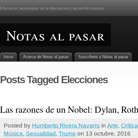
Educación, tecnologí­as de la información y desarrollo humano
Notas al pasar
Inicio
Acerca de Notas al pasar
Suscrí­bete a Notas al pasar
Posts Tagged Elecciones
Las razones de un Nobel: Dylan, Rot
Posted by
Humberto Rivera Navarro
in
Arte
,
Crí­tica
Música
,
Sexualidad
,
Trump
on 13 octubre, 2016