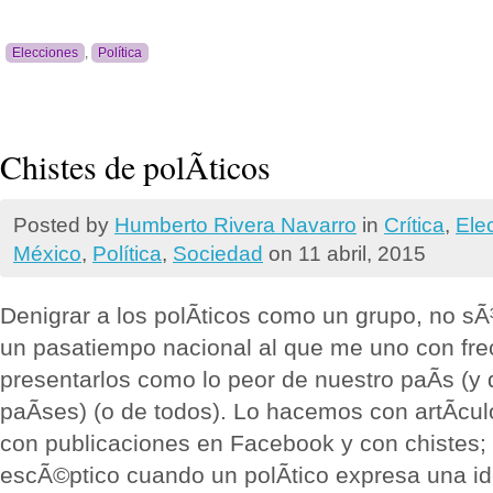
Elecciones
,
Política
Chistes de polÃ­ticos
Posted by
Humberto Rivera Navarro
in
Crí­tica
,
Ele
México
,
Polí­tica
,
Sociedad
on 11 abril, 2015
Denigrar a los polÃ­ticos como un grupo, no sÃ³
un pasatiempo nacional al que me uno con frec
presentarlos como lo peor de nuestro paÃ­s (y 
paÃ­ses) (o de todos). Lo hacemos con artÃ­culo
con publicaciones en Facebook y con chistes;
escÃ©ptico cuando un polÃ­tico expresa una id