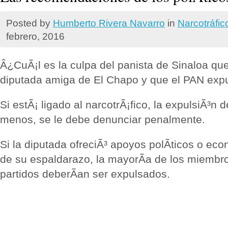
Posted by
Humberto Rivera Navarro
in
Narcotráfic
febrero, 2016
Â¿CuÃ¡l es la culpa del panista de Sinaloa qu
diputada amiga de El Chapo y que el PAN exp
Si estÃ¡ ligado al narcotrÃ¡fico, la expulsiÃ³n d
menos, se le debe denunciar penalmente.
Si la diputada ofreciÃ³ apoyos polÃ­ticos o e
de su espaldarazo, la mayorÃ­a de los miembro
partidos deberÃ­an ser expulsados.