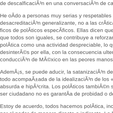
de descalficaciÃ³n en una conversaciÃ³n de c
He oÃ­do a personas muy serias y respetables
desacreditaciÃ³n generalizante, no a las crÃ­ti
ficos de polÃ­ticos especÃ­ficos. Ellas dicen qu
que todos son iguales, se contribuye a reforza
polÃ­tica como una actividad despreciable, lo q
desinterÃ©s por ella, con la consecuencia ulter
conducciÃ³n de MÃ©xico en las peores manos
AdemÃ¡s, se puede aducir, la satanizaciÃ³n de 
todo acompaÃ±ada de la idealizaciÃ³n de los 
absurda e hipÃ³crita. Los polÃ­ticos tambiÃ©n
ser ciudadano no es garantÃ­a de probidad o d
Estoy de acuerdo, todos hacemos polÃ­tica, in