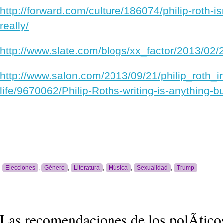
http://forward.com/culture/186074/philip-roth-i
really/
http://www.slate.com/blogs/xx_factor/2013/02
http://www.salon.com/2013/09/21/philip_roth_
life/9670062/Philip-Roths-writing-is-anything-b
Elecciones
,
Género
,
Literatura
,
Música
,
Sexualidad
,
Trump
Las recomendaciones de los polÃ­tico