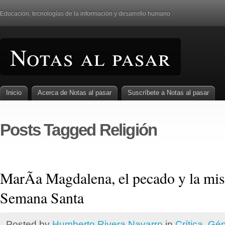
Educación, tecnologí­as de la información y desarrollo humano
Notas al pasar
Inicio
Acerca de Notas al pasar
Suscrí­bete a Notas al pasar
Posts Tagged Religión
MarÃ­a Magdalena, el pecado y la mis
Semana Santa
Posted by
Humberto Rivera Navarro
in
Crí­tica
,
Gén