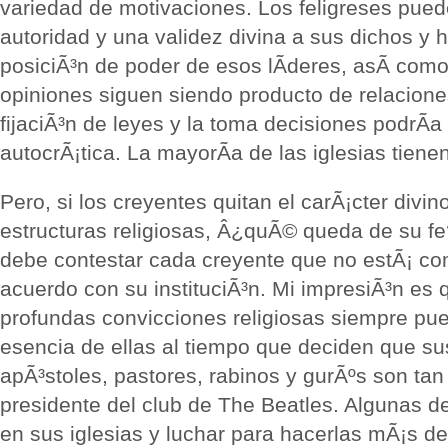
variedad de motivaciones. Los feligreses puede
autoridad y una validez divina a sus dichos y 
posiciÃ³n de poder de esos lÃ­deres, asÃ­ com
opiniones siguen siendo producto de relacione
fijaciÃ³n de leyes y la toma decisiones podrÃ­a
autocrÃ¡tica. La mayorÃ­a de las iglesias tiene
Pero, si los creyentes quitan el carÃ¡cter divin
estructuras religiosas, Â¿quÃ© queda de su fe
debe contestar cada creyente que no estÃ¡ c
acuerdo con su instituciÃ³n. Mi impresiÃ³n es
profundas convicciones religiosas siempre pu
esencia de ellas al tiempo que deciden que su
apÃ³stoles, pastores, rabinos y gurÃºs son tan
presidente del club de The Beatles. Algunas 
en sus iglesias y luchar para hacerlas mÃ¡s de