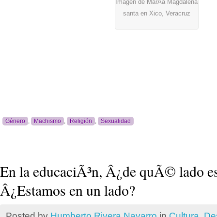
Imagen de MarÃ­a Magdalena
santa en Xico, Veracruz
Género
,
Machismo
,
Religión
,
Sexualidad
En la educaciÃ³n, Â¿de quÃ© lado e
Â¿Estamos en un lado?
Posted by
Humberto Rivera Navarro
in
Cultura
,
De