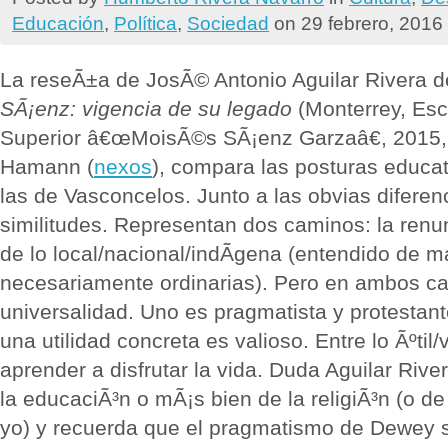
Educación
,
Polí­tica
,
Sociedad
on 29 febrero, 2016
La reseÃ±a de JosÃ© Antonio Aguilar Rivera de
SÃ¡enz: vigencia de su legado
(Monterrey, Es
Superior â€œMoisÃ©s SÃ¡enz Garzaâ€, 2015,
Hamann (
nexos
), compara las posturas educa
las de Vasconcelos. Junto a las obvias diferen
similitudes. Representan dos caminos: la renun
de lo local/nacional/indÃ­gena (entendido de 
necesariamente ordinarias). Pero en ambos ca
universalidad. Uno es pragmatista y protestante
una utilidad concreta es valioso. Entre lo Ãºtil/
aprender a disfrutar la vida. Duda Aguilar Rive
la educaciÃ³n o mÃ¡s bien de la religiÃ³n (o de l
yo) y recuerda que el pragmatismo de Dewey s