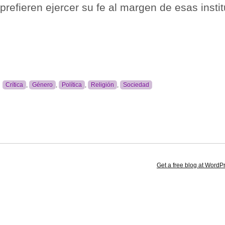
prefieren ejercer su fe al margen de esas insti
Crítica
,
Género
,
Política
,
Religión
,
Sociedad
Get a free blog at Word