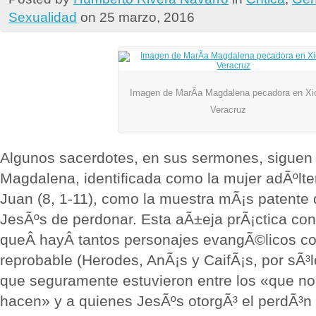
Sexualidad
on 25 marzo, 2016
Imagen de MarÃ­a Magdalena pecadora en Xi
Veracruz
Algunos sacerdotes, en sus sermones, siguen 
Magdalena, identificada como la mujer adÃºlte
Juan (8, 1-11), como la muestra mÃ¡s patente 
JesÃºs de perdonar. Esta aÃ±eja prÃ¡ctica con
queÂ hayÂ tantos personajes evangÃ©licos c
reprobable (Herodes, AnÃ¡s y CaifÃ¡s, por sÃ³l
que seguramente estuvieron entre los «que no
hacen» y a quienes JesÃºs otorgÃ³ el perdÃ³n 