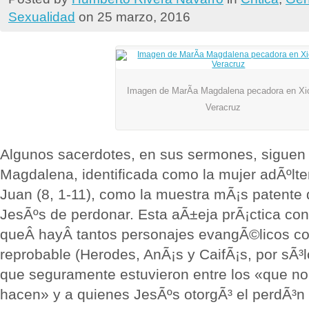
Sexualidad
on 25 marzo, 2016
Imagen de MarÃ­a Magdalena pecadora en Xi
Veracruz
Algunos sacerdotes, en sus sermones, siguen 
Magdalena, identificada como la mujer adÃºlte
Juan (8, 1-11), como la muestra mÃ¡s patente 
JesÃºs de perdonar. Esta aÃ±eja prÃ¡ctica con
queÂ hayÂ tantos personajes evangÃ©licos c
reprobable (Herodes, AnÃ¡s y CaifÃ¡s, por sÃ³l
que seguramente estuvieron entre los «que no
hacen» y a quienes JesÃºs otorgÃ³ el perdÃ³n 