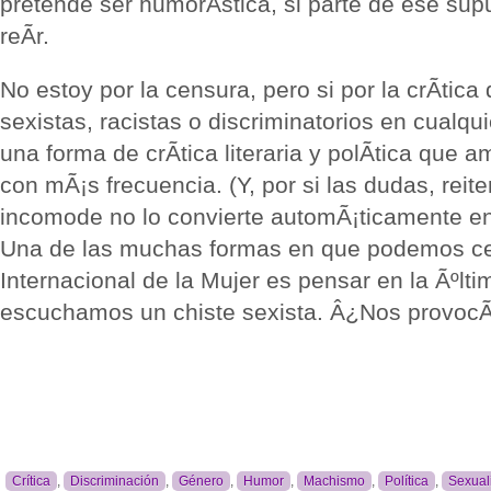
pretende ser humorÃ­stica, si parte de ese su
reÃ­r.
No estoy por la censura, pero si por la crÃ­tica 
sexistas, racistas o discriminatorios en cualq
una forma de crÃ­tica literaria y polÃ­tica que a
con mÃ¡s frecuencia. (Y, por si las dudas, reite
incomode no lo convierte automÃ¡ticamente en 
Una de las muchas formas en que podemos cel
Internacional de la Mujer es pensar en la Ãºlt
escuchamos un chiste sexista. Â¿Nos provocÃ
Crítica
,
Discriminación
,
Género
,
Humor
,
Machismo
,
Política
,
Sexual