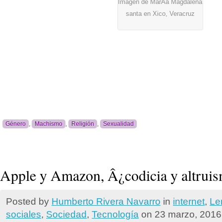
Imagen de MarÃ­a Magdalena
santa en Xico, Veracruz
Género
,
Machismo
,
Religión
,
Sexualidad
Apple y Amazon, Â¿codicia y altrui
Posted by
Humberto Rivera Navarro
in
internet
,
Le
sociales
,
Sociedad
,
Tecnologí­a
on 23 marzo, 2016