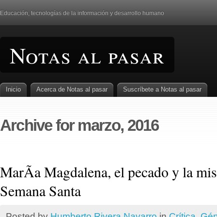
Educación, tecnologí­as de la información y desarrollo humano
Notas al pasar
Inicio
Acerca de Notas al pasar
Suscrí­bete a Notas al pasar
Archive for marzo, 2016
MarÃ­a Magdalena, el pecado y la mis
Semana Santa
Posted by
Humberto Rivera Navarro
in
Crí­tica
,
Gén