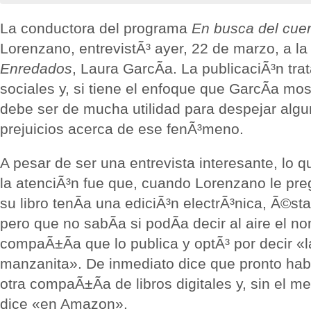
La conductora del programa
En busca del cuen
Lorenzano, entrevistÃ³ ayer, 22 de marzo, a la 
Enredados
, Laura GarcÃ­a. La publicaciÃ³n tra
sociales y, si tiene el enfoque que GarcÃ­a most
debe ser de mucha utilidad para despejar alg
prejuicios acerca de ese fenÃ³meno.
A pesar de ser una entrevista interesante, lo
la atenciÃ³n fue que, cuando Lorenzano le preg
su libro tenÃ­a una ediciÃ³n electrÃ³nica, Ã©st
pero que no sabÃ­a si podÃ­a decir al aire el n
compaÃ±Ã­a que lo publica y optÃ³ por decir «
manzanita». De inmediato dice que pronto habr
otra compaÃ±Ã­a de libros digitales y, sin el m
dice «en Amazon».