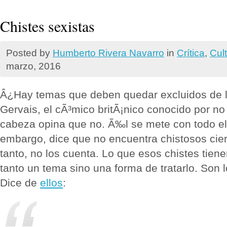
Chistes sexistas
Posted by
Humberto Rivera Navarro
in
Crí­tica
,
Cul
marzo, 2016
Â¿Hay temas que deben quedar excluidos de l
Gervais, el cÃ³mico britÃ¡nico conocido por no 
cabeza opina que no. Ã‰l se mete con todo e
embargo, dice que no encuentra chistosos ciert
tanto, no los cuenta. Lo que esos chistes tie
tanto un tema sino una forma de tratarlo. Son l
Dice de
ellos
: