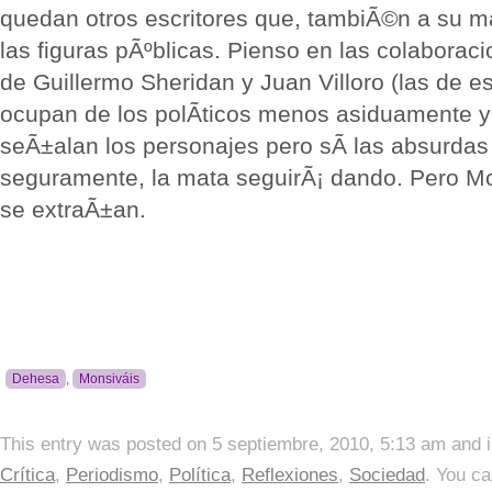
quedan otros escritores que, tambiÃ©n a su m
las figuras pÃºblicas. Pienso en las colaboraci
de Guillermo Sheridan y Juan Villoro (las de es
ocupan de los polÃ­ticos menos asiduamente y
seÃ±alan los personajes pero sÃ­ las absurdas 
seguramente, la mata seguirÃ¡ dando. Pero M
se extraÃ±an.
Dehesa
,
Monsiváis
This entry was posted on 5 septiembre, 2010, 5:13 am and i
Crí­tica
,
Periodismo
,
Polí­tica
,
Reflexiones
,
Sociedad
. You ca