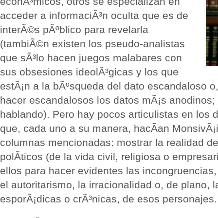
econÃ³micos, otros se especializan en
acceder a informaciÃ³n oculta que es de
interÃ©s pÃºblico para revelarla
(tambiÃ©n existen los pseudo-analistas
que sÃ³lo hacen juegos malabares con
sus obsesiones ideolÃ³gicas y los que
estÃ¡n a la bÃºsqueda del dato escandaloso o,
hacer escandalosos los datos mÃ¡s anodinos; 
hablando). Pero hay pocos articulistas en los 
que, cada uno a su manera, hacÃ­an MonsivÃ¡i
columnas mencionadas: mostrar la realidad del
polÃ­ticos (de la vida civil, religiosa o empres
ellos para hacer evidentes las incongruencias
el autoritarismo, la irracionalidad o, de plano, 
esporÃ¡dicas o crÃ³nicas, de esos personajes.