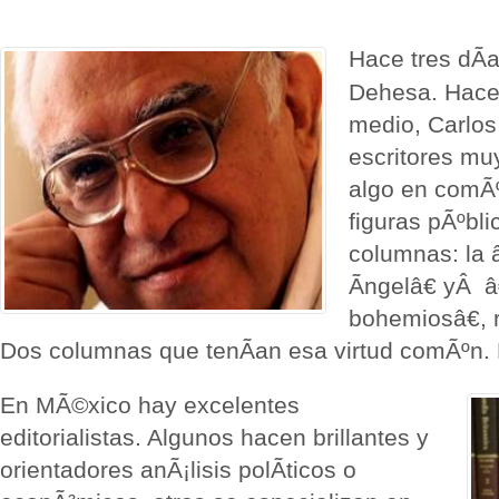
Hace tres dÃ­
Dehesa. Hace
medio, Carlos
escritores mu
algo en comÃº
figuras pÃºbli
columnas: la
Ãngelâ€ yÂ 
bohemiosâ€, 
Dos columnas que tenÃ­an esa virtud comÃºn. 
En MÃ©xico hay excelentes
editorialistas. Algunos hacen brillantes y
orientadores anÃ¡lisis polÃ­ticos o