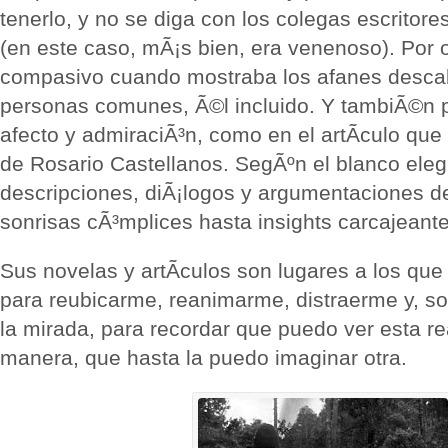
tenerlo, y no se diga con los colegas escritore
(en este caso, mÃ¡s bien, era venenoso). Por o
compasivo cuando mostraba los afanes descab
personas comunes, Ã©l incluido. Y tambiÃ©n p
afecto y admiraciÃ³n, como en el artÃ­culo que 
de Rosario Castellanos. SegÃºn el blanco eleg
descripciones, diÃ¡logos y argumentaciones 
sonrisas cÃ³mplices hasta insights carcajeante
Sus novelas y artÃ­culos son lugares a los que
para reubicarme, reanimarme, distraerme y, sob
la mirada, para recordar que puedo ver esta re
manera, que hasta la puedo imaginar otra.