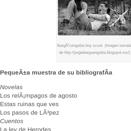
IbargÃ¼engoitia boy scout. (Imagen tomad
de http://jorgeibarguengoitia.blogspot.mx/)
PequeÃ±a muestra de su bibliografÃ­a
Novelas
Los relÃ¡mpagos de agosto
Estas ruinas que ves
Los pasos de LÃ³pez
Cuentos
La ley de Herodes