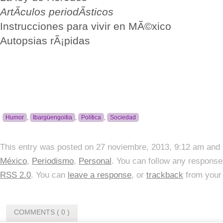
ArtÃ­culos periodÃ­sticos
Instrucciones para vivir en MÃ©xico
Autopsias rÃ¡pidas
Humor
,
Ibargüengoitia
,
Política
,
Sociedad
This entry was posted on 27 noviembre, 2013, 9:12 am and i
México
,
Periodismo
,
Personal
. You can follow any responses
RSS 2.0
. You can
leave a response
, or
trackback
from your 
COMMENTS ( 0 )