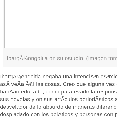
IbargÃ¼engoitia en su estudio. (Imagen tom
IbargÃ¼engoitia negaba una intenciÃ³n cÃ³mi
asÃ­ veÃ­a Ã©l las cosas. Creo que alguna vez d
habÃ­an educado, como para evadir la respons
sus novelas y en sus artÃ­culos periodÃ­sticos 
desvelador de lo absurdo de maneras diferenc
despiadado con los polÃ­ticos y personas con 