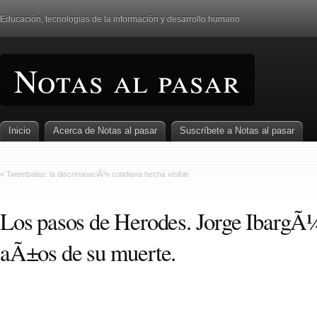
Educación, tecnologí­as de la información y desarrollo humano
Notas al pasar
Inicio
Acerca de Notas al pasar
Suscrí­bete a Notas al pasar
«
Tweetbalas: la discriminaciÃ³n cotidiana hecha visible
Los pasos de Herodes. Jorge IbargÃ¼
aÃ±os de su muerte.